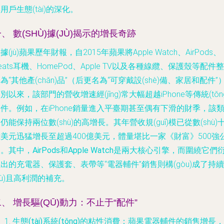
用戶生態(tài)的深化。
、 數(SHÙ)據(JÙ)揭示的增長奇跡
據(jù)蘋果歷年財報，自2015年蘋果將Apple Watch、AirPods、
eats耳機、HomePod、Apple TV以及各種線纜、保護殼等配件整
為“其他產(chǎn)品”（后更名為“可穿戴設(shè)備、家居和配件”
別以來，該部門的營收增速經(jīng)常大幅超越iPhone等傳統(tǒn
件。例如，在iPhone銷量進入平臺期甚至偶有下滑的財季，該
仍能保持兩位數(shù)的高增長。其年營收規(guī)模已從數(shù)
美元迅猛增長至超過400億美元，體量堪比一家《財富》500強
司。其中，
AirPods和Apple Watch是兩大核心引擎
，而圍繞它們
出的充電器、保護套、表帶等“電器輔件”銷售則構(gòu)成了持續
xù)且高利潤的補充。
、 增長驅(QŪ)動力：不止于“配件”
生態(tài)系統(tǒng)的粘性消費
：蘋果電器輔件的銷售增長，