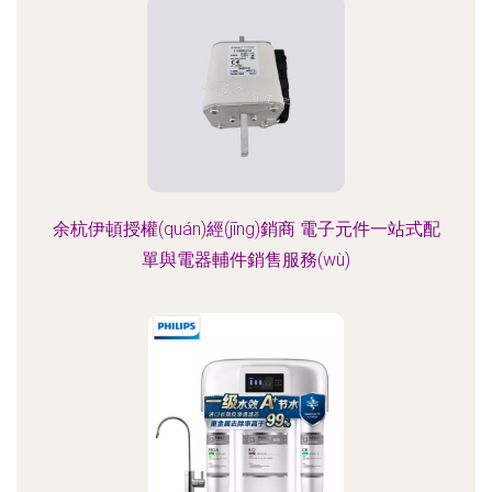
余杭伊頓授權(quán)經(jīng)銷商 電子元件一站式配
單與電器輔件銷售服務(wù)