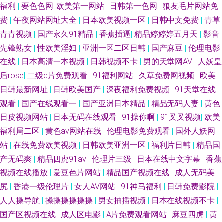
福利
|
要色色网
|
欧美第一网站
|
日韩第一色网
|
狼友毛片网站免
费
|
午夜网站网址大全
|
日本欧美视频一区
|
日韩中文免费
|
青草
青青视频
|
国产永久91精品
|
香蕉插逼
|
精品婷婷婷五月天
|
影音
先锋熟女
|
性欧美淫妇
|
亚洲一区二区日韩
|
国产麻豆
|
伦理电影
在线
|
日本高清一本视频
|
日韩视频不卡
|
男的天堂网AV
|
人妖皇
后rose
|
二级c片免费观看
|
91福利网站
|
久草免费网视频
|
欧美
日韩最新网址
|
日韩欧美国产
|
深夜福利免费视频
|
91天堂在线
观看
|
国产在线观看一
|
国产亚洲日本精品
|
精品无码人妻
|
黄色
日皮视频网站
|
日本无码在线观看
|
91操你啊
|
91叉叉视频
|
欧美
福利局二区
|
黄色av网站在线
|
伦理电影免费观看
|
国外人妖网
站
|
在线免费欧美视频
|
日韩欧美亚洲一区
|
福利片日韩
|
精品国
产无码爽
|
精品四虎91av
|
伦理片三级
|
日本在线中文字幕
|
香蕉
视频在线播放
|
爱豆色片网站
|
精品国产视频在线
|
成人无码美
尻
|
香港一级伦理片
|
女人AV网站
|
91神马福利
|
日韩免费影院
|
人人操导航
|
操操操操操操
|
男女抽插视频
|
日本在线视频不卡
|
国产区视频在线
|
成人区电影
|
A片免费观看网站
|
麻豆四虎
|
黄