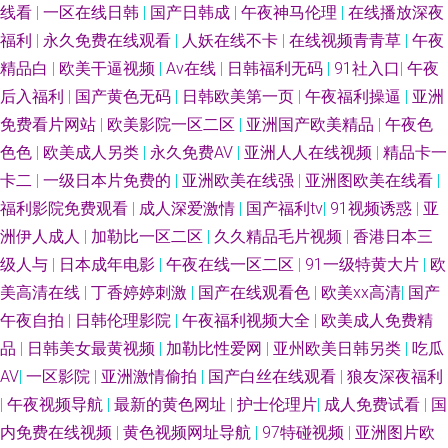
另类激情小说 天堂资源av 日韩黄色AV 午夜福利A片官网 天天干天操 色色的
线看
|
一区在线日韩
|
国产日韩成
|
午夜神马伦理
|
在线播放深夜
福利
|
永久免费在线观看
|
人妖在线不卡
|
在线视频青青草
|
午夜
天堂 人妖最新专区 欧美内射网站 欧美性爱A片 欧美成人99密芽 蜜桃av第一
精品白
|
欧美干逼视频
|
Av在线
|
日韩福利无码
|
91社入口
|
午夜
后入福利
|
国产黄色无码
|
日韩欧美第一页
|
午夜福利操逼
|
亚洲
页 蜜桃社私拍 蜜臀人妻系列 蜜芽成人网站 久色婷婷网 久草福利视频 激情妞
免费看片网站
|
欧美影院一区二区
|
亚洲国产欧美精品
|
午夜色
色色
|
欧美成人另类
|
永久免费AV
|
亚洲人人在线视频
|
精品卡一
妞色 青青草久久 欧美色网5 美女在线91 九一网页版 国内成人在线AⅤ 韩国理
卡二
|
一级日本片免费的
|
亚洲欧美在线强
|
亚洲图欧美在线看
|
论av电影 青青青操 日韩福利社1区 青青草视频国产 欧美一二 午夜久久影院
福利影院免费观看
|
成人深爱激情
|
国产福利tv
|
91视频诱惑
|
亚
洲伊人成人
|
加勒比一区二区
|
久久精品毛片视频
|
香港日本三
亚洲潮喷在线播放 微拍福利1区 三极午夜影院 日本玖玖情色 午夜福利传媒
级人与
|
日本成年电影
|
午夜在线一区二区
|
91一级特黄大片
|
欧
美高清在线
|
丁香婷婷刺激
|
国产在线观看色
|
欧美xx高清
|
国产
伪娘高潮丝足小说 色综合电影 日本黄色 日韩A1电影 青青青青青操 人人肏在
午夜自拍
|
日韩伦理影院
|
午夜福利视频大全
|
欧美成人免费精
品
|
日韩美女最黄视频
|
加勒比性爱网
|
亚州欧美日韩另类
|
吃瓜
线视频 人妻福利剧场 欧美黑人大吊 视频福利在线看 日日曹干 日本AⅤ网址
AV
|
一区影院
|
亚洲激情偷拍
|
国产白丝在线观看
|
狼友深夜福利
|
午夜视频导航
|
最新的黄色网址
|
护士伦理片
|
成人免费试看
|
国
欧美日韩在线射精 天堂网国产 超碰人人鲁人人 国产精品草草 福利视频在线
内免费在线视频
|
黄色视频网址导航
|
97特碰视频
|
亚洲图片欧