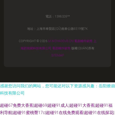
電話：1398328**
地址：上海市奉賢區(QŪ)南奉公路8519號7K
COPYRIGHT © 2026
M.WOYAODVD.CN
電器輔件銷售
上
海皓筑躍科技有限公司
電器輔件銷售
版權(QUÁN)所有
SITEMAP
感谢您访问我们的网站，您可能还对以下资源感兴趣：岳阳燎崩
科技有限公司
超碰67免费大香蕉|超碰69|超碰91成人|超碰91大香蕉|超碰91福
利导航|超碰91蜜桃臀17c|超碰91在线免费观看|超碰91在线探花|