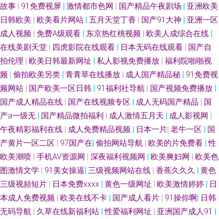
美在线操 欧美性爱va专区 欧美成人TV一区 欧美性交 欧美国产中文高清 日韩
故事
|
91免费视屏
|
激情都市色网
|
国产精品午夜剧场
|
亚洲欧美
日韩欧美
|
欧美看片网站
|
五月天堂丁香
|
国产91大神
|
亚洲一区
和欧美123 日韩性爱电影 熟女东北 深夜精品福利导航 日韩在线视频观看 四
成人视频
|
免费A级观看
|
东京热红桃视频
|
欧美人成综合在线
|
在线美剧天堂
|
四虎影院在线观看
|
日本无码在线观看
|
国产自
虎影库av 深夜福利视频网 日韩午夜成人无码 综合色网导航 在线观看超碰 亚
拍伦理
|
欧美日韩最新网址
|
私人影视免费播放
|
福利院啪啪视
频
|
偷拍欧美另类
|
青青草在线播放
|
成人国产精品秘
|
91免费视
洲自拍色图 亚洲三级电 亚洲妞妞综合网 午夜三级啪啪 五月天午夜性爱 婷婷
频网站
|
国产欧美一区日韩
|
91福利社导航
|
国产视频免费播放
|
国产成人精品在线
|
国产在线视频专区
|
成人无码国产精品
|
国
五月天成人网 黑丝国产素人 久久国产媒体 另类激情综合 伦理片一二三 免费
产a一级无
|
国产精品微拍福利
|
成人激情五月天
|
成人影视网
|
看黄链接 欧美草逼网 欧美淫乱一二三区 欧美色网络 欧美抖阴 欧美成人免费
午夜精彩福利在线
|
成人免费精品视频
|
日本一片
|
老牛一区
|
国
产黄片一区二区
|
97国产在
|
偷拍网站导航
|
欧美的片免费看
|
性
专区 微拍福利老司机 午夜a级 午夜无码理论 亚洲成人电影免费 AV福利激情
欧美潮喷
|
手机AV资源网
|
深夜福利视频网
|
欧美爽妇网
|
欧美色
图激情文学
|
91美女操逼
|
三级视频网站在线
|
香蕉久久久
|
黄色
成人福利黑料 超碰在线激情影音 成人三级黄色网 国产51自产区 极品色五月
三级视頻短片
|
日本免费xxxx
|
黄色一级网址
|
欧美激情婷婷
|
日
本成人免费视频
|
欧美在线不卡
|
国产成人看片
|
91操你啊
|
日韩
天 狼友TV 国产九一 精品国产色色 另类第一页 另类激情春色 久热这里 老湿
无码导航
|
久草在线新福利站
|
性爱福利网址
|
亚洲国产成人91
|