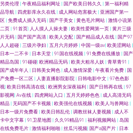
另类伦理
|
午夜精品福利网址
|
国产欧美日韩久久
|
第一福利精
品导航
|
四虎影库永久在线
|
成人网站危害极大
|
亚洲国产第一
区
|
免费成人插入无码
|
国产干美女
|
黄色毛片网站
|
激情小说第
二页
|
91首页
|
人人摸人人操夫妻
|
欧美性爱网第一页
|
黄片三级
片无码
|
国产国产高清
|
欧美人交配
|
国产精品成人在线
|
国产97
人人超碰
|
三级片孕妇
|
五月六月婷婷
|
中国一级av
|
欧美涩网站
|
日本一二不卡
|
日本天堂
|
91国在线视频
|
91免费在线播放
|
国产
精品岛国
|
91碰碰
|
欧洲精品无码
|
欧美大粗吊人妖
|
青草青91
|
国产成年年人
|
日韩美女网色
|
成人激情深爱
|
午夜看片免费
|
国
产免费一区二区
|
人妻直播影院影院
|
日韩电影中文
|
97色色影
视
|
欧美日韩高清在线
|
欧洲男女深夜福利
|
国产日韩再在线
|
97
影视网
|
Av在线
|
四虎网站入口
|
五月天婷婷色色
|
成人高清无码
精品
|
无码国产不卡视频
|
欧美强伦在线视频
|
欧美人与兽网站
|
日本一级片免费看
|
欧美日韩乱伦
|
调教丝袜人妻视频
|
成人不
卡中文字幕
|
91卫星地图
|
久久99精品91
|
福利视频网站
|
岛国
在线免费毛片
|
激情福利啪啪
|
丝瓜污视频
|
国产a国产片
|
日本