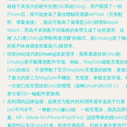
根植于其強大的硬件生態(tài)系統(tǒng)。用戶購買了一部
iPhone后，很可能會為了最佳體驗而選購AirPods（完美配
對、彈窗連接），隨后可能為了健康監(jiān)測增加Apple
Watch，而為手表搭配不同風格的表帶又成了自然需求。這
種“入口產(chǎn)品帶動周邊消費”的模式，創(chuàng)造了極
的客戶終身價值和重復(fù)購買率。
技術(shù)迭代創(chuàng)造新需求
：蘋果通過技術(shù)創
(chuàng)新不斷重塑配件市場。例如，MagSafe磁吸充電技
(shù)的推出，不僅帶動了官方MagSafe充電器的銷售，更催
了龐大的第三方MagSafe手機殼、充電寶、車載支架市場。
一次接口或充電技術(shù)的變更（如轉(zhuǎn)向USB-C），
會引發(fā)一輪配件更換潮。
高利潤與品牌溢價
：蘋果官方配件的利潤率通常遠高于行業
(yè)平均水平。一條數(shù)據(jù)線、一個充電頭，因其品牌
書、MFi（Made for iPhone/iPad/iPod）認證帶來的穩(wěn)
兼容性以及設(shè)計感，即使定價高昂，仍有大量忠實用戶