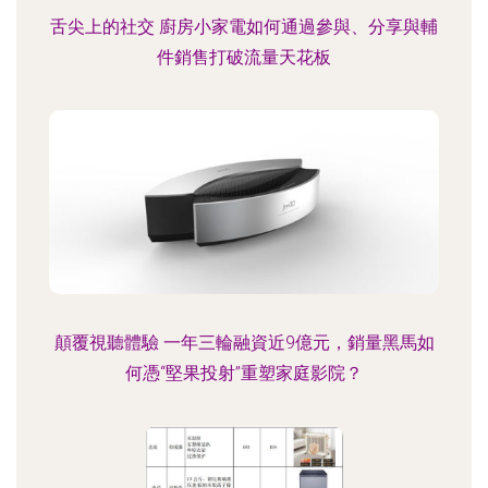
舌尖上的社交 廚房小家電如何通過參與、分享與輔
件銷售打破流量天花板
顛覆視聽體驗 一年三輪融資近9億元，銷量黑馬如
何憑“堅果投射”重塑家庭影院？