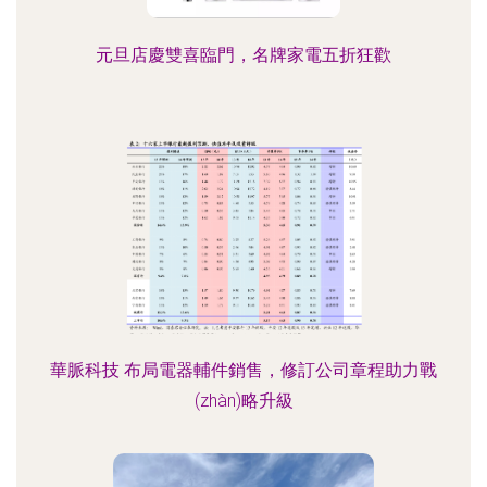
元旦店慶雙喜臨門，名牌家電五折狂歡
華脈科技 布局電器輔件銷售，修訂公司章程助力戰
(zhàn)略升級