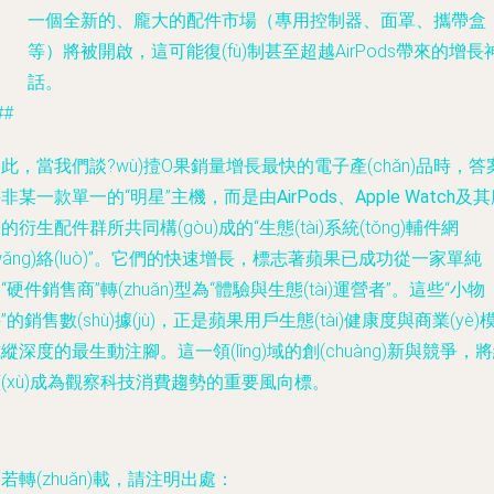
一個全新的、龐大的配件市場（專用控制器、面罩、攜帶盒
等）將被開啟，這可能復(fù)制甚至超越AirPods帶來的增長
話。
##
此，當我們談?wù)撎O果銷量增長最快的電子產(chǎn)品時，答
非某一款單一的“明星”主機，而是由
AirPods、Apple Watch及
大的衍生配件群
所共同構(gòu)成的“生態(tài)系統(tǒng)輔件網
wǎng)絡(luò)”。它們的快速增長，標志著蘋果已成功從一家單純
“硬件銷售商”轉(zhuǎn)型為“體驗與生態(tài)運營者”。這些“小物
”的銷售數(shù)據(jù)，正是蘋果用戶生態(tài)健康度與商業(yè)
縱深度的最生動注腳。這一領(lǐng)域的創(chuàng)新與競爭，
(xù)成為觀察科技消費趨勢的重要風向標。
若轉(zhuǎn)載，請注明出處：