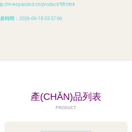
tp://m.woyaodvd.cn/product/98.html
新時間：2026-06-18 03:57:06
產(CHǍN)品列表
PRODUCT