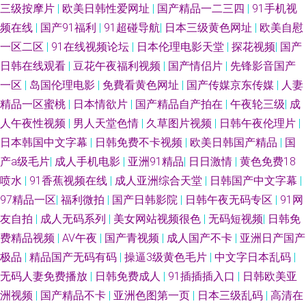
三级按摩片
|
欧美日韩性爱网址
|
国产精品一二三四
|
91手机视
频在线
|
国产91福利
|
91超碰导航
|
日本三级黄色网址
|
欧美自慰
一区二区
|
91在线视频论坛
|
日本伦理电影天堂
|
探花视频
|
国产
日韩在线观看
|
豆花午夜福利视频
|
国产情侣片
|
先锋影音国产
一区
|
岛国伦理电影
|
免費看黄色网址
|
国产传媒京东传媒
|
人妻
精品一区蜜桃
|
日本情欲片
|
国产精品自产拍在
|
午夜轮三级
|
成
人午夜性视频
|
男人天堂色情
|
久草图片视频
|
日韩午夜伦理片
|
日本韩国中文字幕
|
日韩免费不卡视频
|
欧美日韩国产精品
|
国
产a级毛片
|
成人手机电影
|
亚洲91精品
|
日日激情
|
黄色免费18
喷水
|
91香蕉视频在线
|
成人亚洲综合天堂
|
日韩国产中文字幕
|
97精品一区
|
福利微拍
|
国产日韩影院
|
日韩午夜无码专区
|
91网
友自拍
|
成人无码系列
|
美女网站视频很色
|
无码短视频
|
日韩免
费精品视频
|
AV午夜
|
国产青视频
|
成人国产不卡
|
亚洲日产国产
极品
|
精品国产无码有码
|
操逼3级黄色毛片
|
中文字日本乱码
|
无码人妻免费播放
|
日韩免费成人
|
91插插插入口
|
日韩欧美亚
洲视频
|
国产精品不卡
|
亚洲色图第一页
|
日本三级乱码
|
高清在