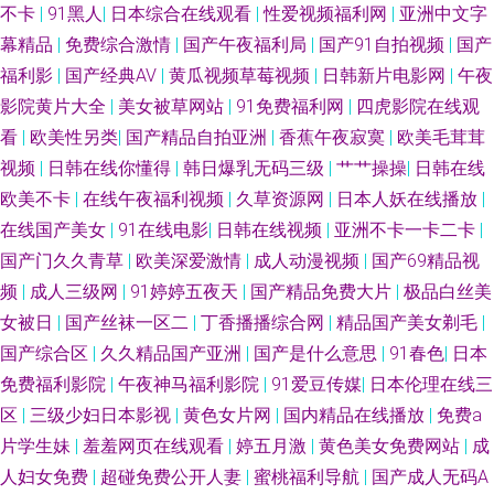
不卡
|
91黑人
|
日本综合在线观看
|
性爱视频福利网
|
亚洲中文字
幕精品
|
免费综合激情
|
国产午夜福利局
|
国产91自拍视频
|
国产
福利影
|
国产经典AV
|
黄瓜视频草莓视频
|
日韩新片电影网
|
午夜
影院黄片大全
|
美女被草网站
|
91免费福利网
|
四虎影院在线观
看
|
欧美性另类
|
国产精品自拍亚洲
|
香蕉午夜寂寞
|
欧美毛茸茸
视频
|
日韩在线你懂得
|
韩日爆乳无码三级
|
艹艹操操
|
日韩在线
欧美不卡
|
在线午夜福利视频
|
久草资源网
|
日本人妖在线播放
|
在线国产美女
|
91在线电影
|
日韩在线视频
|
亚洲不卡一卡二卡
|
国产门久久青草
|
欧美深爱激情
|
成人动漫视频
|
国产69精品视
频
|
成人三级网
|
91婷婷五夜天
|
国产精品免费大片
|
极品白丝美
女被日
|
国产丝袜一区二
|
丁香播播综合网
|
精品国产美女剃毛
|
国产综合区
|
久久精品国产亚洲
|
国产是什么意思
|
91春色
|
日本
免费福利影院
|
午夜神马福利影院
|
91爱豆传媒
|
日本伦理在线三
区
|
三级少妇日本影视
|
黄色女片网
|
国内精品在线播放
|
免费a
片学生妹
|
羞羞网页在线观看
|
婷五月激
|
黄色美女免费网站
|
成
人妇女免费
|
超碰免费公开人妻
|
蜜桃福利导航
|
国产成人无码A