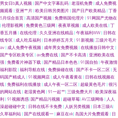
机成人 巨乳jk被后入 老司机超碰 微拍视频福利 午夜影院成人av av全新资源
男女日b真人视频
|
国产中文字幕乱码
|
老湿机免费
|
成人免费视
频观看
|
亚洲艹片
|
欧美日韩另类图片
|
国产日产欧美精品
|
丁香
网 福利视频成人A片 韩国日本视频 黄色片中国 九九一AV 精品自拍傳媒 精品
5月综合首页
|
高清国产视频
|
免费韩国伦理片
|
91网国产尤物在
|
伦理影视网
|
免费黄色三级网
|
夜夜草视频
|
成人欧美在线
|
丁
久久入 老司机导航AV 伊人大香焦 91导航福利视频 91工厂在线视频 91秘密
香五月播
|
在线伦理
|
久久亚洲在线精品
|
午夜福利WW
|
日韩在
线专区
|
成人吃瓜福利
|
日本婷婷五月天
|
91新视频
|
三级片毛片
入口 91色资源站 91色天堂 91视频影院 91熟女首页 97免费在线视频 丁香伊
av
|
成人免费午夜视频
|
成年男女免费视频
|
在线播放日韩中文
|
国产专区欧美专区
|
av免费在线
|
国产不卡高清
|
亚洲欧美在线
人色网 国产原创自拍av 含羞草av在线 韩国日本色色 国厂性交A片 精品一区
强
|
免费看片神器下载
|
国产精品日本色色
|
91国自拍
|
午夜激情
日韩 九九热有精品 老司机69 伦理剧影院 欧美国产综合日韩 日韩视频导航
福利影院
|
福利导航在线
|
免费操碰在线
|
国产不卡一区二区
|
无
码国产精成人
|
91视频网店
|
成人午夜看黄在
|
日韩在线视频在
性爱WWW 69福利社一区 91次园 91精品一区 91网站男男 超碰精品 成人电
线
|
免费福利在线播放
|
成人午夜一区二区
|
超級黃色毛片
|
很污
的网站在线
|
老湿黄色网
|
91一起艹
|
三级免费大片
|
欧美深夜福
彭 成人免费观看大全 传媒91伦理视频 久久综合成人 免费看的91 欧美性爱午
利
|
91视频诱惑
|
国产精品污视频
|
超碰草莓
|
AV三级网络
|
人人
澡超碰碰中文
|
日韩在线不卡免费
|
人妖另类视频
|
日本三级A
|
夜影院 人人操AV人人操 日韩免费观看一级 三级片中日韩亚 深夜激情av 天天
久草福利站
|
国产在线观看一
|
麻豆在xk
|
岛国大片免费观看
|
日