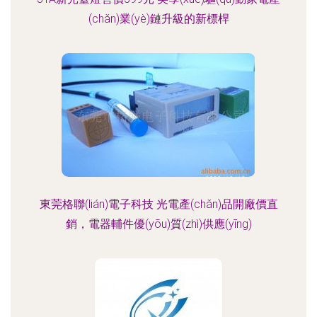
(chǎn)業(yè)鏈升級的新標桿
東莞格聯(lián)電子科技 光電產(chǎn)品開廠價直
銷，電器輔件優(yōu)質(zhì)供應(yīng)