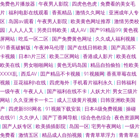
合色网五月天 一本道国片 午夜性福利 午夜精品少妇 天天操网 五月亭av 色综
免费色片播放器
|
午夜男人影院
|
四虎色色虎
|
免费看的美女毛
片
|
福利电影在线观看
|
香蕉精品
|
激情久久网址
|
亚洲成年人专
合AB 人人妻人人摸 日本不卡AC 欧美人妻BBw 美女免费三级 欧日色网 蜜桃
区
|
岛国av观看
|
午夜男人影院
|
欧美黄色网址推荐
|
激情另类校
园
|
人人人人叉
|
另类日韩欧美
|
成人AV
|
国产99精品99
|
黄色视
伊人超碰桃色 日韩成人网站 欧美做爱精品 色五月视频 日韩二页 青草久久婷
屏网站
|
吃瓜一区二区
|
国产免费黄色网址
|
久久成人福利视频
|
91香蕉破解版
|
午夜神马伦理
|
国产在线日韩欧美
|
国产高清不
日本女人性淫视频 91大神bt av亚洲东方 俺去啦AV官方 97资源人人 91网址
卡视频
|
日本h片三区
|
欧美二区网站
|
香港成人影片
|
欧美在线
大全 91豆花打开 91蜜臀人妻 六月天午夜情视频 午夜伦理福利 午夜久色 婷
欧美在线
|
男女啪啪网站
|
黄色无码岛国
|
精品自拍偷拍
|
性欧美
ⅩⅩⅩⅩ乱
|
西瓜AV
|
囯产精品不卡视频
|
91视频网
|
香蕉草莓在线
婷五月天成人网 五月天色婷姐 日韩无码A片 天天透天天干 无码内射激情影
视频
|
豆花福利h在线
|
四虎海外
|
手机看片福利永久
|
日韩福利
一级午夜
|
午夜人人
|
国产福利在线不卡
|
人妖大片
|
男女三级片
院 午夜精品影院 天天拍天天干 日韩av社区 香蕉自拍网 午夜激情黄色 91大
网站
|
久久亚洲卡一卡二
|
成人三级黄片视频
|
日韩亚洲欧美国
产
|
四虎新888网名
|
91视频下载安装
|
日本A级免费视频
|
操碰
神视频污 中文字幕视频91 亚州另类10页 视频偷拍一区18 日韩色网wy 三级
在线91
|
久久伊人
|
国产丁香网导航
|
综合色色综合
|
夜色资源网
片中日韩 日韩色图中文字幕 日韩e级免费 日韩草草草 伊人97 伊人内射 亚洲
|
国产人妖专区
|
欧美插插影院
|
岛国一区
|
宅男午夜网站
|
一级片
免费看
|
激情五区
|
精品成人自拍视频
|
青青草草浮力
|
青青草在