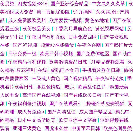
播放 成人久久艹 丁香五月天狠狠撸 男人色导航 青娱乐AV网站 狠狠久久乐
美另类
|
四虎视频8848
|
国产亚洲综合精品
|
中文久久久久草
|
欧
美在线成人免费
|
第一页屁屁影院
|
91九操网
|
久久露脸国产精
au黄色av网站 午夜第一av社区 久久人国产 成人喷水www 欧美日韩色图 91
品
|
成人免费版欧美州
|
欧美爱爱tv视频
|
黄色av地址
|
国产在线
观看三级
|
欧美极品美女
|
丁香六月导航色色
|
黄色视屏网站
|
另
玖玖资源 51草逼 美女黄视WW 做爱网站91 欧美天堂乱码 91看片视频 玖玖
类无码中出
|
午夜国产福利在线
|
日本兔费四区
|
国产美女视频
在线
|
国产97视频
|
超黄av在线播放
|
午夜色色网
|
国产武打片大
玖玖色 AVBT 人妻欧美啪啪啪 超碰97av 浮力草草黄色 狼牙五月天婷婷 一本
全
|
日韩免费一级
|
欧美日韩小视频
|
国产免费体验区
|
国产萌白
道做爱 欧美专区中文 草莓com 亚洲春色小说网 伦理福利影院 www国产91
酱
|
午夜精品福利视频
|
欧美激情极品日韩
|
91精品视频观看
|
久
久精品
|
豆花福利h在线
|
成熟曰本女同
|
手机看片欧美日韩
|
偷拍
欧美色图综合网 99微拍福利 欧美性aaaaa 97人妻超碰 白丝jk后入 超碰96
欧美爱爱西区
|
三级成人黄色
|
国产视频精品
|
午夜福利链接
|
手
机看片欧美日韩
|
麻豆色情热门吃瓜
|
欧美乱伦图片
|
泰国最美
WWW俺去也 99热22 91中文熟女 第一福利社区导航 国产HD女人 国产性爱
人妖电影
|
高清国产在线视频
|
国产在线欧美日韩
|
国产不卡视
频
|
午夜福利偷拍视频
|
国产在线观看91
|
操碰在线免费视频
|
无
图 国产极品少 狠狠干2025 狠狠干在线观看 国内草逼中文字幕 国产精品尤物
码欧洲
|
成人黄免色a
|
国产高清乱理
|
成人国产精品区
|
精品中
的精品
|
日本中文高清欧美
|
欧美亚洲中文字幕
|
亚洲视频在线
91 国产人妖另类 精品自拍4 国产精品第36页 日本不卡二区 青娱乐91国产 欧
观看
|
亚洲三级黄色
|
四虎永久性
|
中屏字幕日韩
|
欧美色图另类