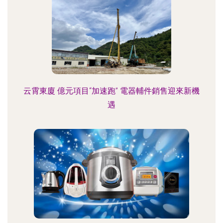
云霄東廈 億元項目“加速跑” 電器輔件銷售迎來新機
遇