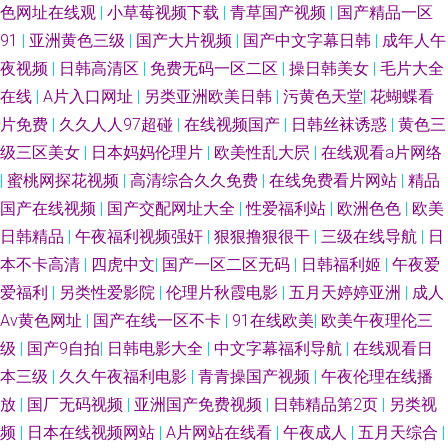
色网址在线观
|
小草莓视频下载
|
青草国产视频
|
国产精品一区
91
|
亚洲黄色三级
|
国产大片视频
|
国产中文字幕日韩
|
成年人午
夜视频
|
日韩高清区
|
免费无码一区二区
|
操日韩美女
|
毛片大全
在线
|
A片入口网址
|
另类亚洲欧美日韩
|
污黄色天堂
|
花蝴蝶看
片免费
|
久久人人97超碰
|
在线视频国产
|
日韩丝袜诱惑
|
黄色三
级三区美女
|
日本妈妈伦理片
|
欧美性乱大屄
|
在线观看a片网络
|
蜜桃网探花视频
|
高清综合久久免费
|
在线免费看片网站
|
精品
国产在线视频
|
国产交配网址大全
|
性爱福利站
|
欧洲色色
|
欧美
日韩精品
|
午夜福利视频强奸
|
狠狠撸狠很干
|
三级在线导航
|
日
本不卡高清
|
四虎中文
|
国产一区二区无码
|
日韩福利姬
|
午夜爱
爱福利
|
另类性爱影院
|
伦理片秋霞电影
|
五月天婷婷亚洲
|
成人
Av黄色网址
|
国产在线一区不卡
|
91在线欧美
|
欧美午夜理伦三
级
|
国产9自拍
|
日韩电影大全
|
中文字幕福利导航
|
在线观看日
本三级
|
久久午夜福利电影
|
青青操国产视频
|
午夜伦理在线播
放
|
国厂无码视频
|
亚洲国产免费视频
|
日韩精品第2页
|
另类视
频
|
日本在线视频网站
|
A片网站在线看
|
午夜成人
|
五月天综合
|