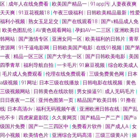
区
|
成年人在线免费看
|
欧美国产精品一
|
91app污
|
人妻夜夜爽
天天爽
|
91豆花视频18
|
午夜三级福利
|
日韩欧美精品最新
|
性爱
福利小视频
|
熟女玉足足交
|
国产在线观看18
|
国产v精品成人免
|
欧美色图乱伦
|
AV黄色观看网站
|
孕妇AV一二三区
|
亚洲欧美日
韩网站
|
国产激情专区
|
亚洲女同一区
|
欧美福利的日韩片
|
青草
资源网
|
91干逼电影网
|
日韩欧美国产电影
|
在线91视频
|
国产第
一夜
|
精品一区三区
|
国产大学生一区
|
国产日韩欧美电影
|
美国
四季青草
|
福利导航自拍
|
一卡毛片
|
91麻豆视频
|
综合欧美成人
|
毛片成人免费观看
|
伦理在线免费观看
|
三级免费黄色网
|
日本
a级视频
|
91网址
|
日本三级在线播放
|
日韩电影在线视频
|
黄色
三级视频网站
|
日韩黄色在线吹朝
|
男女操逼91
|
成人无码毛片
|
日日夜夜一二区
|
亚州色图第一页
|
精品国产欧美日韩
|
91撸在
线
|
日本高清dv
|
福利无码视频午夜
|
亚洲欧洲日韩在线
|
国产乱
伦不卡
|
四虎家庭影院
|
久久黄网页
|
国产精品一产二产
|
国产a
级国片免费
|
国产一二三四区中
|
免费看片软件
|
国产成人A
|
女
同小视频
|
欧美情色片
|
亚洲综合无码高清
|
三级三级黄A片
|
操