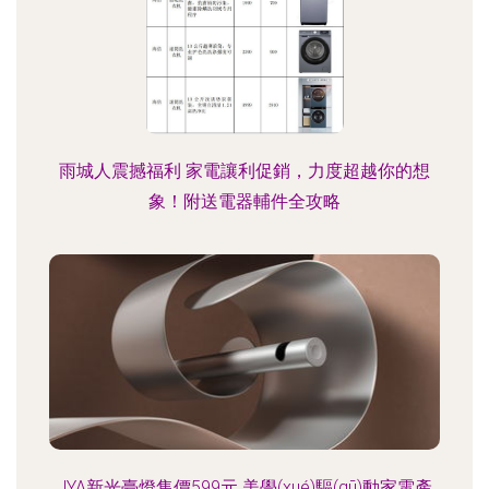
雨城人震撼福利 家電讓利促銷，力度超越你的想
象！附送電器輔件全攻略
JYA新光臺燈售價599元 美學(xué)驅(qū)動家電產