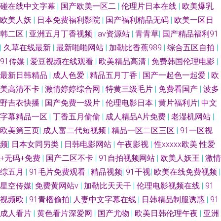
碰在线中文字幕
|
国产欧美一区二
|
伦理片日本在线
|
欧美爆乳
欧美人妖
|
日本免费福利影院
|
国产福利精品无码
|
欧美一区日
韩二区
|
亚洲五月丁香视频
|
av资源站
|
青青草
|
国产精品福利91
|
久草在线最新
|
最新啪啪网站
|
加勒比香蕉989
|
综合五区自拍
|
91传媒
|
爱豆视频在线观看
|
欧美精品高清
|
免费韩国伦理电影
|
最新日韩精品
|
成人色爱
|
精品五月丁香
|
国产一起色一起爱
|
欧
美高清不卡
|
激情婷婷综合网
|
特黄三级毛片
|
免费看国产
|
波多
野吉衣快播
|
国产免费一级片
|
伦理电影日本
|
黄片福利片
|
中文
字幕精品一区
|
丁香五月偷偷
|
成人精品A片免费
|
老湿机网站
|
欧美第三页
|
成人富二代短视频
|
精品一区二区三区
|
91一区视
频
|
日本女同另类
|
日韩电影网站
|
午夜影视
|
性xxxxx欧美 性爱
+无码+免费
|
国产二区不卡
|
91自拍视频网站
|
欧美人妖王
|
激情
综五月
|
91毛片免费观看
|
精品视频
|
91干视
|
欧美在线免费视频
|
星空传媒
|
免费黄网站v
|
加勒比天天干
|
伦理电影视频在线
|
91
视频欧
|
91青榴偷拍
|
人妻中文字幕在线
|
日韩精品制服诱惑
|
91
成人看片
|
黄色看片深爱网
|
国产尤物
|
欧美日韩伦理午夜
|
亚洲