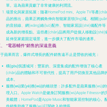
單。這為蘋果貢獻了非常健康的利潤流。
場景化與家居拓展
：隨著HomePod mini、Apple TV等產(chǎ
品的推出，蘋果正將觸角伸向智能家居領(lǐng)域。相關(guān
的音頻線、網(wǎng)絡(luò)配件、智能家居設(shè)備配件等
成為新的增長點。這些產(chǎn)品將用戶從個人移動設(shè)
延伸至家庭固定場景，進一步擴大了配件市場的邊界。
三、 “電器輔件”銷售的深遠意義
對于蘋果而言，爆炸式增長的配件銷售遠不止是營收的補充：
構(gòu)筑護城河
：豐富的、深度集成的配件增強了核心產
(chǎn)品的體驗和不可替代性，提高了用戶切換至其他品牌
成本。
服務(wù)業(yè)務(wù)的橋頭堡
：許多配件是蘋果服務(wù)
理入口。Apple Watch是健身訂閱服務(wù)Apple Fitness+的
美載體；HomePod是Apple Music和智能家居控制的核心。
件銷售助推了服務(wù)訂閱收入的增長。